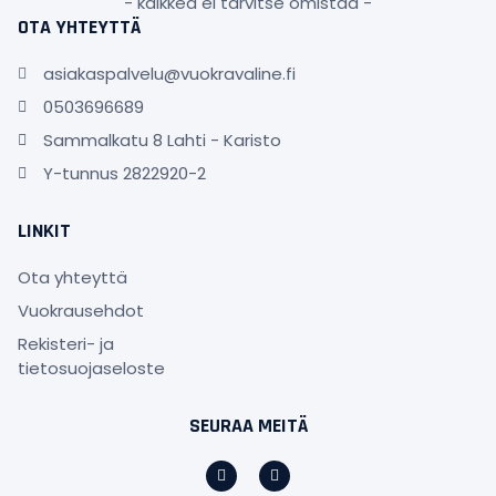
- kaikkea ei tarvitse omistaa -
OTA YHTEYTTÄ
asiakaspalvelu@vuokravaline.fi
0503696689
Sammalkatu 8 Lahti - Karisto
Y-tunnus 2822920-2
LINKIT
Ota yhteyttä
Vuokrausehdot
Rekisteri- ja
tietosuojaseloste
SEURAA MEITÄ